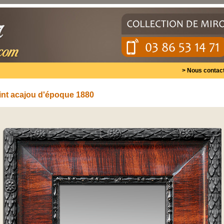
>
Nous contact
eint acajou d'époque 1880