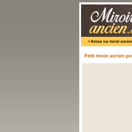
>
Retour sur miroir ancien
Petit miroir ancien p