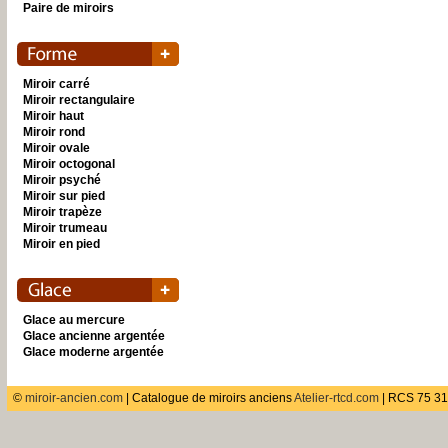
Paire de miroirs
Miroir carré
Miroir rectangulaire
Miroir haut
Miroir rond
Miroir ovale
Miroir octogonal
Miroir psyché
Miroir sur pied
Miroir trapèze
Miroir trumeau
Miroir en pied
Glace au mercure
Glace ancienne argentée
Glace moderne argentée
©
miroir-ancien.com
| Catalogue de miroirs anciens
Atelier-rtcd.com
| RCS 75 31