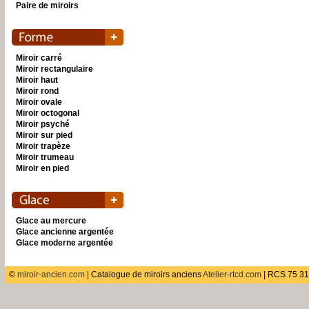
Paire de miroirs
Miroir carré
Miroir rectangulaire
Miroir haut
Miroir rond
Miroir ovale
Miroir octogonal
Miroir psyché
Miroir sur pied
Miroir trapèze
Miroir trumeau
Miroir en pied
Glace au mercure
Glace ancienne argentée
Glace moderne argentée
©
miroir-ancien.com
| Catalogue de miroirs anciens
Atelier-rtcd.com
| RCS 75 31