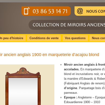
n peu d'histoire
Conditions de vente
Vos questions
Nous con
ir ancien anglais 1900 en marqueterie d’acajou blond
Miroir ancien anglais à fron
accolades.
En marqueterie d’
blond et incrustations noir, or 
la manière d’Edwards & Rober
(Fabriquant Anglais de renom)
d’origine
. Parquetage bois d’
panneaux.
Epoque :
Angleterre – Epoqu
Edouardienne 1900 – 1910