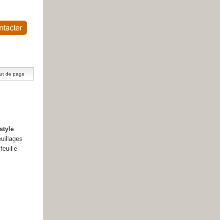
ut de page
style
uillages
feuille