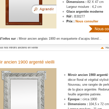
Dimensions :
82 X 47 cm
Largeur moulure : 4,2 cm
Glace argentée
moderne
Réf :
B30277
Prix :
Nous consulter
d’infos sur :
Miroir ancien anglais 1900 en marqueterie d’acajou blond…
tous nos miroirs anciens en vente
Ha
ir ancien 1900 argenté vieilli
Miroir ancien 1900 argenté 
décor floral et végétal stylisé
Nouveau, une rangée de perl
de la glace argentée. Redorur
feuille argentée patinée.
Epoque :
circa 1900
Dimensions :
104,5 x 72 cm
Largeur moulure : 11 cm