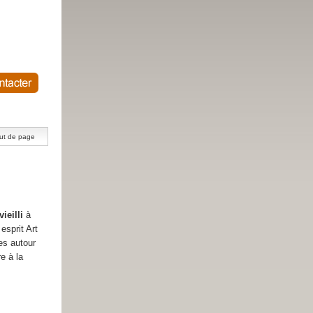
ut de page
vieilli
à
 esprit Art
es autour
e à la