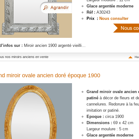
Glace argentée moderne
Réf :
A30243
Prix :
Nous consulter
d’infos sur :
Miroir ancien 1900 argenté vieilli…
tous nos miroirs anciens en vente
Ha
d miroir ovale ancien doré époque 1900
Grand miroir ovale ancien 
patiné
à décor de fleurs et d
cannelures. Redorure à la feu
imitation or patiné.
Epoque :
circa 1900
Dimensions :
69 x 42 cm
Largeur moulure : 5 cm
Glace argentée moderne