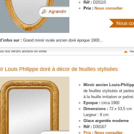
Réf :
D20110
Prix :
Nous consulter
d’infos sur :
Grand miroir ovale ancien doré époque 1900…
tous nos miroirs anciens en vente
Ha
ir Louis Philippe doré à décor de feuilles stylisées
Miroir ancien Louis-Philip
de feuilles stylisées et perle
à la feuille imitation or patiné
Epoque :
circa 1900
Dimensions :
72 x 53,5 cm
Largeur : 8 cm
Glace argentée moderne
Réf :
D30167
Prix : Nous consulter