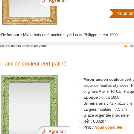
d’infos sur :
Miroir bois doré ancien style Louis-Philippe, circa 1900…
tous nos miroirs anciens en vente
Ha
ir ancien couleur vert patiné
Miroir ancien couleur vert 
décor de feuilles stylisées. P
originale Atelier RTCD. Parqu
Epoque :
circa 1900
Dimensions :
72 x 51,2 cm
Largeur moulure : 7,5 cm
Glace argentée moderne
Réf :
C30287
Prix :
Nous consulter