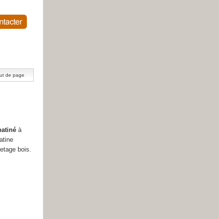
ut de page
patiné
à
atine
etage bois.