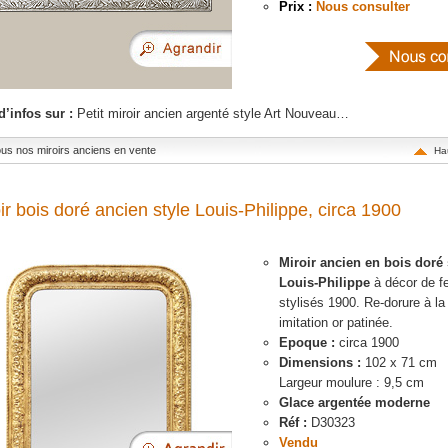
Prix :
Nous consulter
d’infos sur :
Petit miroir ancien argenté style Art Nouveau…
tous nos miroirs anciens en vente
Ha
ir bois doré ancien style Louis-Philippe, circa 1900
Miroir ancien en bois doré 
Louis-Philippe
à décor de fe
stylisés 1900. Re-dorure à la 
imitation or patinée.
Epoque :
circa 1900
Dimensions :
102 x 71 cm
Largeur moulure : 9,5 cm
Glace argentée moderne
Réf :
D30323
Vendu