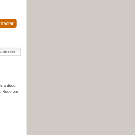
ut de page
pe
à décor
s. Redorure
.