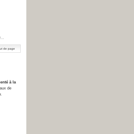
00…
ut de page
enté à la
eaux de
u.