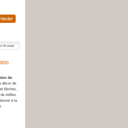
ut de page
1900
nton de
à décor de
et flèches,
de trèfles
-dorure à la
e.