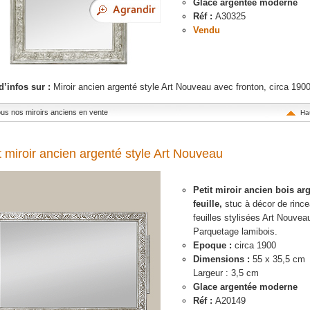
Glace argentée moderne
Réf :
A30325
Vendu
d’infos sur :
Miroir ancien argenté style Art Nouveau avec fronton, circa 19
tous nos miroirs anciens en vente
Ha
t miroir ancien argenté style Art Nouveau
Petit miroir ancien bois arg
feuille,
stuc à décor de rinc
feuilles stylisées Art Nouvea
Parquetage lamibois.
Epoque :
circa 1900
Dimensions :
55 x 35,5 cm
Largeur : 3,5 cm
Glace argentée moderne
Réf :
A20149