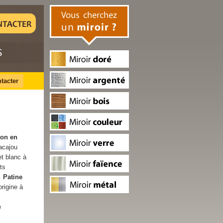
tacter
ton en
acajou
et blanc à
ts
.
Patine
origine à
e