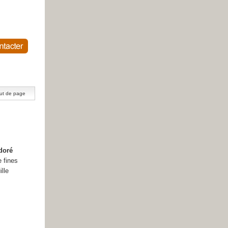
ut de page
doré
e fines
ille