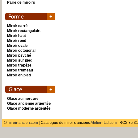
Paire de miroirs
Miroir carré
Miroir rectangulaire
Miroir haut
Miroir rond
Miroir ovale
Miroir octogonal
Miroir psyché
Miroir sur pied
Miroir trapèze
Miroir trumeau
Miroir en pied
Glace au mercure
Glace ancienne argentée
Glace moderne argentée
©
miroir-ancien.com
| Catalogue de miroirs anciens
Atelier-rtcd.com
| RCS 75 31