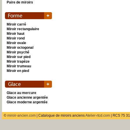
Paire de miroirs
Miroir carré
Miroir rectangulaire
Miroir haut
Miroir rond
Miroir ovale
Miroir octogonal
Miroir psyché
Miroir sur pied
Miroir trapèze
Miroir trumeau
Miroir en pied
Glace au mercure
Glace ancienne argentée
Glace moderne argentée
©
miroir-ancien.com
| Catalogue de miroirs anciens
Atelier-rtcd.com
| RCS 75 31