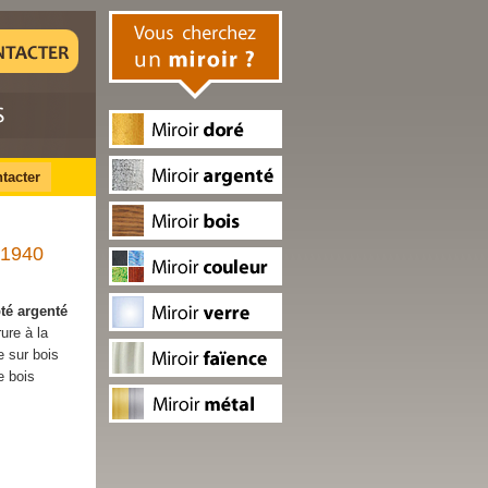
tacter
a 1940
té argenté
ure à la
e sur bois
e bois