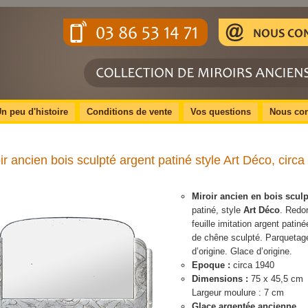
n peu d'histoire
Conditions de vente
Vos questions
Nous con
ir ancien bois sculpté argent patiné style Art Déco, circ
Miroir ancien en bois sculp
patiné, style
Art Déco
. Redor
feuille imitation argent patiné
de chêne sculpté. Parquetag
d’origine. Glace d’origine.
Epoque :
circa 1940
Dimensions :
75 x 45,5 cm
Largeur moulure : 7 cm
Glace argentée ancienne