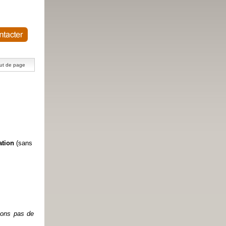
ut de page
ation
(sans
etons pas de