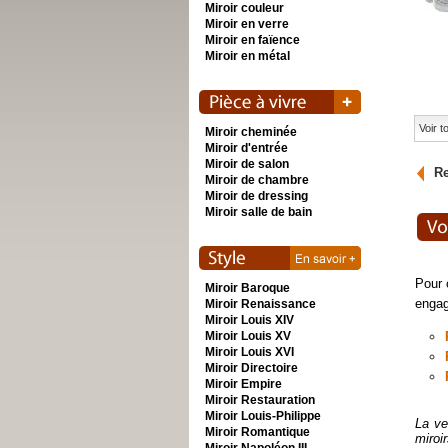
Miroir couleur
Miroir en verre
Miroir en faïence
Miroir en métal
Voir 
Miroir cheminée
Miroir d'entrée
Miroir de salon
Re
Miroir de chambre
Miroir de dressing
Miroir salle de bain
Pour 
Miroir Baroque
engag
Miroir Renaissance
Miroir Louis XIV
Miroir Louis XV
Miroir Louis XVI
Miroir Directoire
Miroir Empire
Miroir Restauration
Miroir Louis-Philippe
La ve
Miroir Romantique
miroi