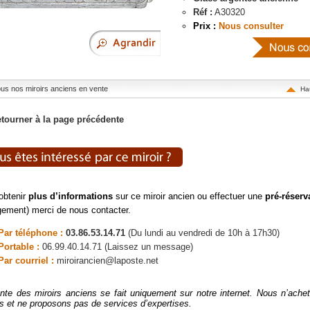
Réf :
A30320
Prix :
Nous consulter
tous nos miroirs anciens en vente
Ha
tourner à la page précédente
obtenir
plus d’informations
sur ce miroir ancien ou effectuer une
pré-réserv
ement) merci de nous contacter.
Par téléphone :
03.86.53.14.71
(Du lundi au vendredi de 10h à 17h30)
Portable :
06.99.40.14.71 (Laissez un message)
Par courriel :
miroirancien@laposte.net
nte des miroirs anciens se fait uniquement sur notre internet. Nous n’ach
rs et ne proposons pas de services d’expertises.