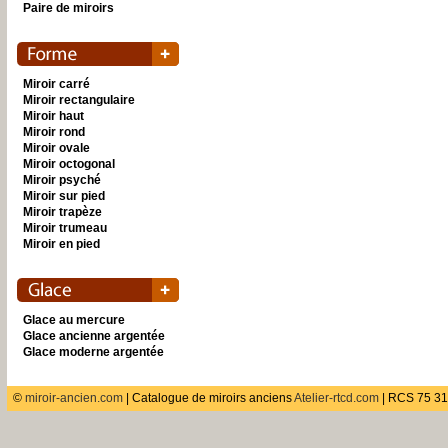
Paire de miroirs
Miroir carré
Miroir rectangulaire
Miroir haut
Miroir rond
Miroir ovale
Miroir octogonal
Miroir psyché
Miroir sur pied
Miroir trapèze
Miroir trumeau
Miroir en pied
Glace au mercure
Glace ancienne argentée
Glace moderne argentée
©
miroir-ancien.com
| Catalogue de miroirs anciens
Atelier-rtcd.com
| RCS 75 31