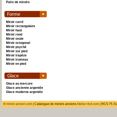
Paire de miroirs
Miroir carré
Miroir rectangulaire
Miroir haut
Miroir rond
Miroir ovale
Miroir octogonal
Miroir psyché
Miroir sur pied
Miroir trapèze
Miroir trumeau
Miroir en pied
Glace au mercure
Glace ancienne argentée
Glace moderne argentée
©
miroir-ancien.com
| Catalogue de miroirs anciens
Atelier-rtcd.com
| RCS 75 31