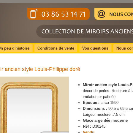
n peu d'histoire
Conditions de vente
Vos questions
Nous con
ir ancien style Louis-Philippe doré
Miroir ancien style Louis-
décor de perles.
Redorure à la
imitation or patinée.
Epoque :
circa 1890
Dimensions :
90,5 x 69,5 c
Largeur moulure :7,5 cm
Glace argentée moderne
Réf :
D30245
Vendu