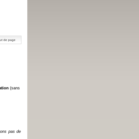
ut de page
ation
(sans
etons pas de