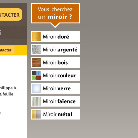
tacter
Philippe
à
 feuille
m