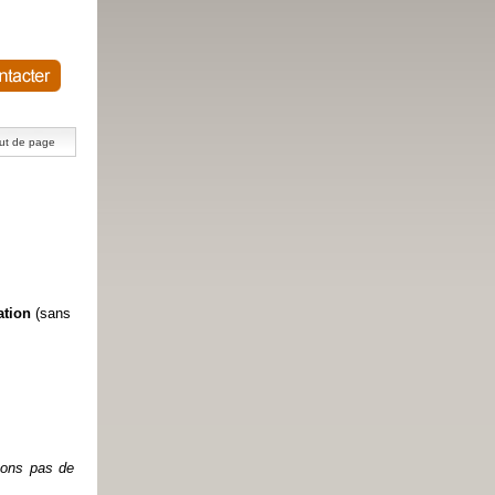
ut de page
ation
(sans
etons pas de