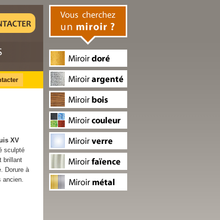
tacter
ouis XV
 sculpté
 brillant
é. Dorure à
s ancien.