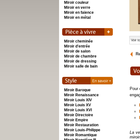
Miroir couleur
Miroir en verre
Miroir en faïence
Miroir en métal
Voir 
Miroir cheminée
Miroir d'entrée
Miroir de salon
Re
Miroir de chambre
Miroir de dressing
Miroir salle de bain
Pour 
Miroir Baroque
engag
Miroir Renaissance
Miroir Louis XIV
Miroir Louis XV
Miroir Louis XVI
Miroir Directoire
Miroir Empire
Miroir Restauration
Miroir Louis-Philippe
La ve
Miroir Romantique
miroi