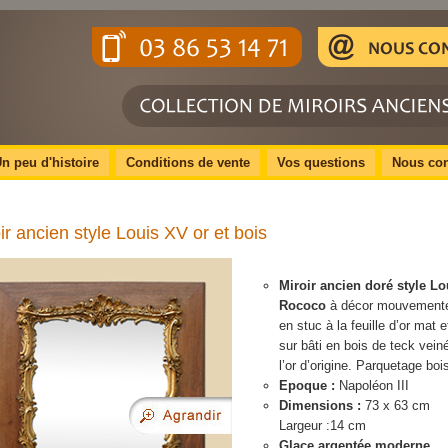
n peu d'histoire
Conditions de vente
Vos questions
Nous con
ir ancien style Louis XV or et bois
Miroir ancien doré style L
Rococo
à décor mouvementé
en stuc à la feuille d’or mat et
sur bâti en bois de teck vein
l’or d’origine. Parquetage boi
Epoque :
Napoléon III
Dimensions :
73 x 63 cm
Largeur :14 cm
Glace argentée moderne