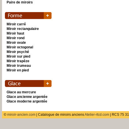
Paire de miroirs
Miroir carré
Miroir rectangulaire
Miroir haut
Miroir rond
Miroir ovale
Miroir octogonal
Miroir psyché
Miroir sur pied
Miroir trapèze
Miroir trumeau
Miroir en pied
Glace au mercure
Glace ancienne argentée
Glace moderne argentée
©
miroir-ancien.com
| Catalogue de miroirs anciens
Atelier-rtcd.com
| RCS 75 31