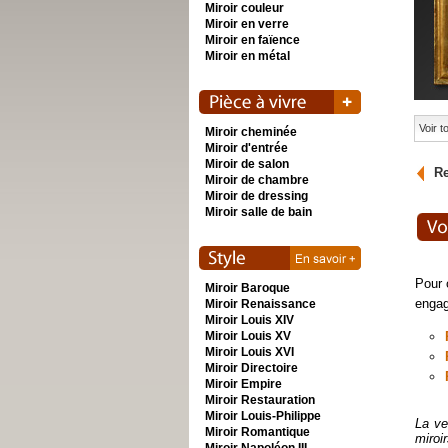
Miroir couleur
Miroir en verre
Miroir en faïence
Miroir en métal
Voir 
Miroir cheminée
Miroir d'entrée
Miroir de salon
Re
Miroir de chambre
Miroir de dressing
Miroir salle de bain
Pour 
Miroir Baroque
engag
Miroir Renaissance
Miroir Louis XIV
Miroir Louis XV
Miroir Louis XVI
Miroir Directoire
Miroir Empire
Miroir Restauration
Miroir Louis-Philippe
La ve
Miroir Romantique
miroi