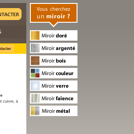
tacter
pe
et cuivre, à