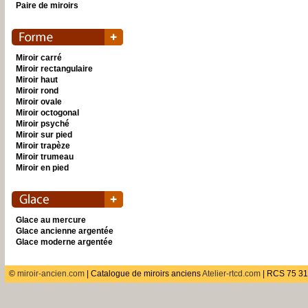
Paire de miroirs
Miroir carré
Miroir rectangulaire
Miroir haut
Miroir rond
Miroir ovale
Miroir octogonal
Miroir psyché
Miroir sur pied
Miroir trapèze
Miroir trumeau
Miroir en pied
Glace au mercure
Glace ancienne argentée
Glace moderne argentée
©
miroir-ancien.com
| Catalogue de miroirs anciens
Atelier-rtcd.com
| RCS 75 31