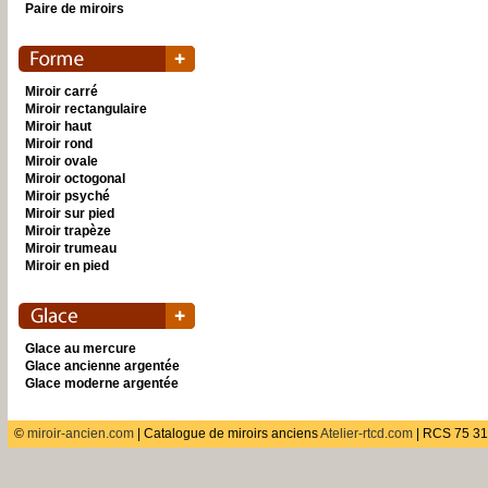
Paire de miroirs
Miroir carré
Miroir rectangulaire
Miroir haut
Miroir rond
Miroir ovale
Miroir octogonal
Miroir psyché
Miroir sur pied
Miroir trapèze
Miroir trumeau
Miroir en pied
Glace au mercure
Glace ancienne argentée
Glace moderne argentée
©
miroir-ancien.com
| Catalogue de miroirs anciens
Atelier-rtcd.com
| RCS 75 31